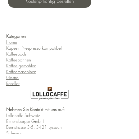
Kostenpflichtig bestellen
Kategorien
Home
Kapseln Nespresso kompatibel
Kaffeepads
Kaffeebohnen
Kaffee gemahlen
Kaffeemaschinen
Gastro
Reseller
Nehmen Sie Kontakt mit uns auf:
Lollocaffe.Schweiz
Rimensberger GmbH
Bernstrasse 3-5, 3421 Lyssach
Schweiz
Telefon:
+41 31 922 22 77